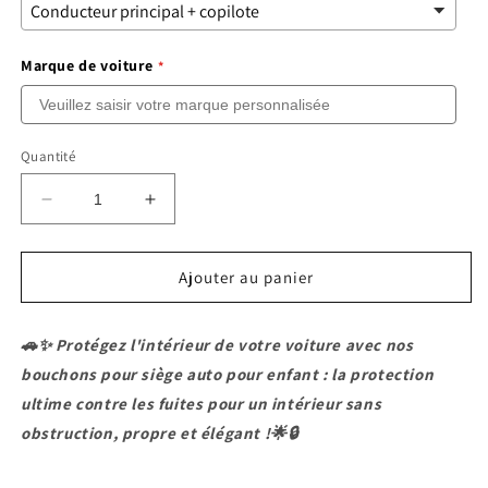
Marque de voiture
Quantité
Réduire
Augmenter
la
la
quantité
quantité
de
de
Ajouter au panier
Remplissage
Remplissage
d&#39;espace
d&#39;espace
🚗✨ Protégez l'intérieur de votre voiture avec nos
pour
pour
siège
siège
bouchons pour siège auto pour enfant : la protection
auto
auto
ultime contre les fuites pour un intérieur sans
obstruction, propre et élégant !🌟🔒