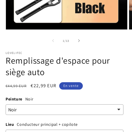
Ouvrir
O
le
le
média
m
de
1
/
13
1
2
dans
d
LOVELIFEC
une
u
Remplissage d'espace pour
fenêtre
f
modale
m
siège auto
Prix
Prix
€22,99 EUR
€44,99 EUR
En vente
habituel
promotionnel
Peinture
Noir
Lieu
Conducteur principal + copilote